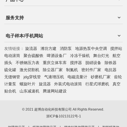
服务支持
电子样本/手机网站
友情链接：
旋流器
潍坊方建
消防泵
地源热泵中央空调
搅拌站
电动滚筒
聚合硫酸铁
啤酒设备厂
冷冻干燥机
舞台灯光
航空
插头
不锈钢压力表
重庆立体车库
搅拌器
脱硝设备
除铁器
硫化罐
激光切割机
除尘器厂家
制氮机
密封件厂家
电抗器
无缝钢管
jdg穿线管
气液增压机
电磁流量计
砂磨机厂家
齿轮
计量泵
螺旋叶片
旋流器
外装式电动滚筒
行星式球磨机
真空
贴合机
山东减速机
腾速网站建设
© 2021 超博自动化科技有限公司 All Rights Reserved.
浙ICP备10213122号-1